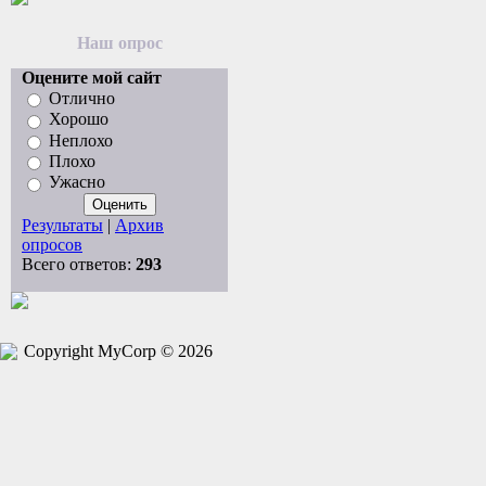
Наш опрос
Оцените мой сайт
Отлично
Хорошо
Неплохо
Плохо
Ужасно
Результаты
|
Архив
опросов
Всего ответов:
293
Copyright MyCorp © 2026