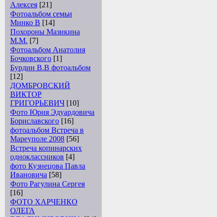
Алексея
[21]
Фотоальбом семьи
Минко В
[14]
Похороны Мазикина
М.М.
[7]
Фотоальбом Анатолия
Бочковского
[1]
Бурдин В.В фотоальбом
[12]
ДОМБРОВСКИЙ
ВИКТОР
ГРИГОРЬЕВИЧ
[10]
Фото Юрия Эдуардовича
Бориславского
[16]
фотоальбом Встреча в
Мареуполе 2008
[56]
Встреча копинарских
одноклассников
[4]
фото Кузнецова Павла
Ивановича
[58]
Фото Рагулина Сергея
[16]
ФОТО ХАРЧЕНКО
ОЛЕГА