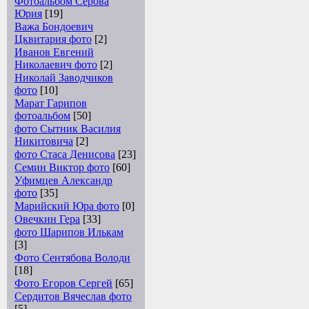
Фотоальбом Серова
Юрия
[19]
Важа Бондоевич
Цквитария фото
[2]
Иванов Евгений
Николаевич фото
[2]
Николай Заводчиков
фото
[10]
Марат Гарипов
фотоальбом
[50]
фото Сытник Василия
Никитовича
[2]
фото Стаса Денисова
[23]
Семин Виктор фото
[60]
Уфимцев Александр
фото
[35]
Марийский Юра фото
[0]
Овечкин Гера
[33]
фото Шарипов Илькам
[3]
Фото Сентябова Володи
[18]
Фото Егоров Сергей
[65]
Сердитов Вячеслав фото
[5]