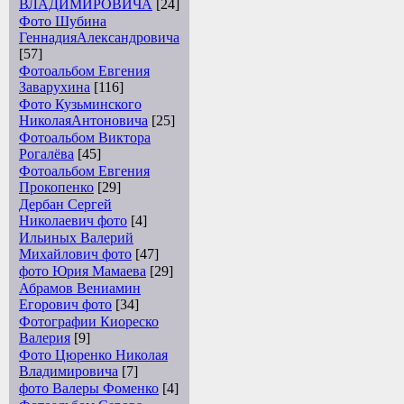
ВЛАДИМИРОВИЧА
[24]
Фото Шубина
ГеннадияАлександровича
[57]
Фотоальбом Евгения
Заварухина
[116]
Фото Кузьминского
НиколаяАнтоновича
[25]
Фотоальбом Виктора
Рогалёва
[45]
Фотоальбом Евгения
Прокопенко
[29]
Дербан Сергей
Николаевич фото
[4]
Ильиных Валерий
Михайлович фото
[47]
фото Юрия Мамаева
[29]
Абрамов Вениамин
Егорович фото
[34]
Фотографии Киореско
Валерия
[9]
Фото Цюренко Николая
Владимировича
[7]
фото Валеры Фоменко
[4]