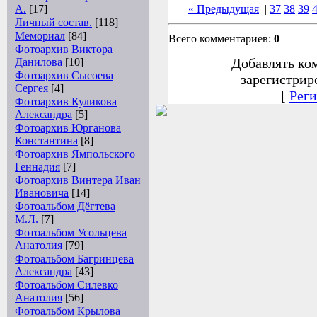
А.
[17]
« Предыдущая
|
37
38
39
Личный состав.
[118]
Мемориал
[84]
Всего комментариев:
0
Фотоархив Виктора
Добавлять ко
Данилова
[10]
Фотоархив Сысоева
зарегистрир
Сергея
[4]
[
Реги
Фотоархив Куликова
Александра
[5]
Фотоархив Юрганова
Константина
[8]
Фотоархив Ямпольского
Геннадия
[7]
Фотоархив Винтера Иван
Ивановича
[14]
Фотоальбом Дёгтева
М.Л.
[7]
Фотоальбом Усольцева
Анатолия
[79]
Фотоальбом Багринцева
Александра
[43]
Фотоальбом Силевко
Анатолия
[56]
Фотоальбом Крылова