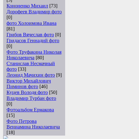
Кононенко Михаил
[73]
Дорофеев Владимир фото
[0]
фото Холоимова Ивана
[81]
Грибов Вячеслав фото
[0]
Гридасов Геннадий фото
[0]
Фото Труфакина Николая
Николаевича
[80]
Станислав Несмачный
фото
[33]
Леонид Мачихин фото
[9]
Виктор Михайлович
Пиминов фото
[46]
Куцев Володя фото
[50]
Владимир Турбан фото
[0]
Фотоальбом Ермакова
[15]
Фото Петрова
Вениамина Николаевича
[18]