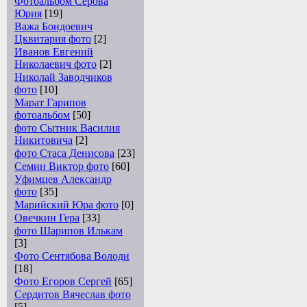
Фотоальбом Серова
Юрия
[19]
Важа Бондоевич
Цквитария фото
[2]
Иванов Евгений
Николаевич фото
[2]
Николай Заводчиков
фото
[10]
Марат Гарипов
фотоальбом
[50]
фото Сытник Василия
Никитовича
[2]
фото Стаса Денисова
[23]
Семин Виктор фото
[60]
Уфимцев Александр
фото
[35]
Марийский Юра фото
[0]
Овечкин Гера
[33]
фото Шарипов Илькам
[3]
Фото Сентябова Володи
[18]
Фото Егоров Сергей
[65]
Сердитов Вячеслав фото
[5]