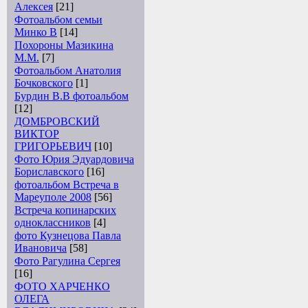
Алексея
[21]
Фотоальбом семьи
Минко В
[14]
Похороны Мазикина
М.М.
[7]
Фотоальбом Анатолия
Бочковского
[1]
Бурдин В.В фотоальбом
[12]
ДОМБРОВСКИЙ
ВИКТОР
ГРИГОРЬЕВИЧ
[10]
Фото Юрия Эдуардовича
Бориславского
[16]
фотоальбом Встреча в
Мареуполе 2008
[56]
Встреча копинарских
одноклассников
[4]
фото Кузнецова Павла
Ивановича
[58]
Фото Рагулина Сергея
[16]
ФОТО ХАРЧЕНКО
ОЛЕГА