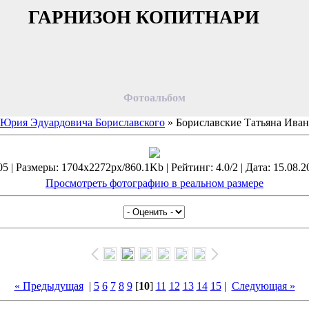
ГАРНИЗОН КОПИТНАРИ
Фотоальбом
Юрия Эдуардовича Бориславского
» Бориславские Татьяна Ива
5 | Размеры: 1704x2272px/860.1Kb | Рейтинг: 4.0/2 | Дата: 15.08.2
Просмотреть фотографию в реальном размере
« Предыдущая
|
5
6
7
8
9
[
10
]
11
12
13
14
15
|
Следующая »