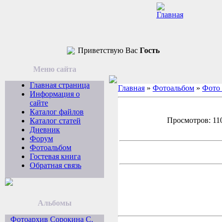
Приветствую Вас
Гость
Меню сайта
Главная страница
Главная
»
Фотоальбом
»
Фото 
Информация о
сайте
Каталог файлов
Просмотров: 110
Каталог статей
Дневник
Форум
Фотоальбом
Гостевая книга
Обратная связь
Альбомы
Фотоархив Сорокина С.