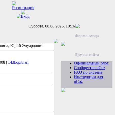
Суббота, 08.08.2026, 10:16
Форма входа
новна, Юрий Эдуардович
Друзья сайта
008 |
143kopitnari
Официальный блог
Сообщество uCoz
FAQ по системе
Инструкции для
uCoz