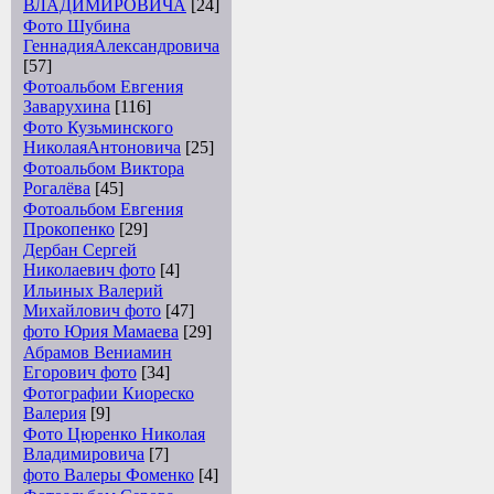
ВЛАДИМИРОВИЧА
[24]
Фото Шубина
ГеннадияАлександровича
[57]
Фотоальбом Евгения
Заварухина
[116]
Фото Кузьминского
НиколаяАнтоновича
[25]
Фотоальбом Виктора
Рогалёва
[45]
Фотоальбом Евгения
Прокопенко
[29]
Дербан Сергей
Николаевич фото
[4]
Ильиных Валерий
Михайлович фото
[47]
фото Юрия Мамаева
[29]
Абрамов Вениамин
Егорович фото
[34]
Фотографии Киореско
Валерия
[9]
Фото Цюренко Николая
Владимировича
[7]
фото Валеры Фоменко
[4]