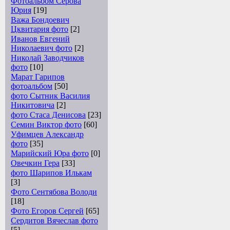
Фотоальбом Серова
Юрия
[19]
Важа Бондоевич
Цквитария фото
[2]
Иванов Евгений
Николаевич фото
[2]
Николай Заводчиков
фото
[10]
Марат Гарипов
фотоальбом
[50]
фото Сытник Василия
Никитовича
[2]
фото Стаса Денисова
[23]
Семин Виктор фото
[60]
Уфимцев Александр
фото
[35]
Марийский Юра фото
[0]
Овечкин Гера
[33]
фото Шарипов Илькам
[3]
Фото Сентябова Володи
[18]
Фото Егоров Сергей
[65]
Сердитов Вячеслав фото
[5]