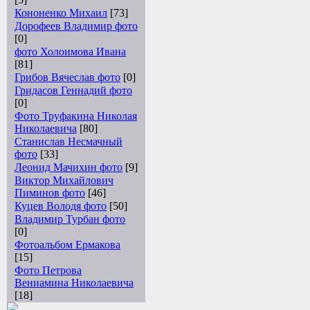
Кононенко Михаил
[73]
Дорофеев Владимир фото
[0]
фото Холоимова Ивана
[81]
Грибов Вячеслав фото
[0]
Гридасов Геннадий фото
[0]
Фото Труфакина Николая
Николаевича
[80]
Станислав Несмачный
фото
[33]
Леонид Мачихин фото
[9]
Виктор Михайлович
Пиминов фото
[46]
Куцев Володя фото
[50]
Владимир Турбан фото
[0]
Фотоальбом Ермакова
[15]
Фото Петрова
Вениамина Николаевича
[18]