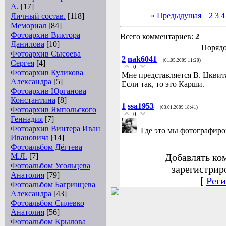
А.
[17]
« Предыдущая
|
2
3
4
Личный состав.
[118]
Мемориал
[84]
Фотоархив Виктора
Всего комментариев:
2
Данилова
[10]
Порядо
Фотоархив Сысоева
2
nak6041
(01.05.2009 11:20)
Сергея
[4]
0
Фотоархив Куликова
Мне представляется В. Цквита
Александра
[5]
Если так, то это Карши.
Фотоархив Юрганова
Константина
[8]
1
ssa1953
(03.01.2009 18:41)
Фотоархив Ямпольского
0
Геннадия
[7]
Фотоархив Винтера Иван
Где это мы фотографиро
Ивановича
[14]
Фотоальбом Дёгтева
М.Л.
[7]
Добавлять ко
Фотоальбом Усольцева
зарегистрир
Анатолия
[79]
[
Реги
Фотоальбом Багринцева
Александра
[43]
Фотоальбом Силевко
Анатолия
[56]
Фотоальбом Крылова