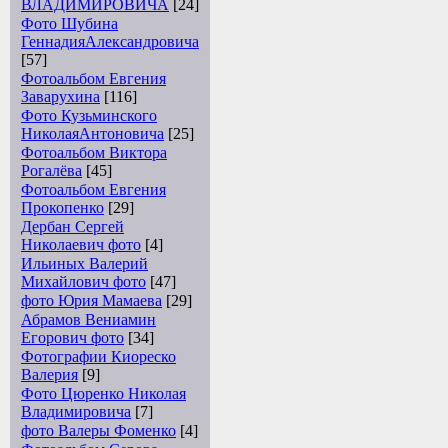
ВЛАДИМИРОВИЧА
[24]
Фото Шубина
ГеннадияАлександровича
[57]
Фотоальбом Евгения
Заварухина
[116]
Фото Кузьминского
НиколаяАнтоновича
[25]
Фотоальбом Виктора
Рогалёва
[45]
Фотоальбом Евгения
Прокопенко
[29]
Дербан Сергей
Николаевич фото
[4]
Ильиных Валерий
Михайлович фото
[47]
фото Юрия Мамаева
[29]
Абрамов Вениамин
Егорович фото
[34]
Фотографии Киореско
Валерия
[9]
Фото Цюренко Николая
Владимировича
[7]
фото Валеры Фоменко
[4]