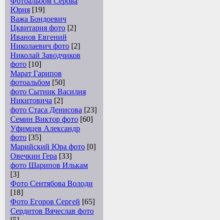
Фотоальбом Серова
Юрия
[19]
Важа Бондоевич
Цквитария фото
[2]
Иванов Евгений
Николаевич фото
[2]
Николай Заводчиков
фото
[10]
Марат Гарипов
фотоальбом
[50]
фото Сытник Василия
Никитовича
[2]
фото Стаса Денисова
[23]
Семин Виктор фото
[60]
Уфимцев Александр
фото
[35]
Марийский Юра фото
[0]
Овечкин Гера
[33]
фото Шарипов Илькам
[3]
Фото Сентябова Володи
[18]
Фото Егоров Сергей
[65]
Сердитов Вячеслав фото
[5]