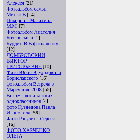
Алексея
[21]
Фотоальбом семьи
Минко В
[14]
Похороны Мазикина
М.М.
[7]
Фотоальбом Анатолия
Бочковского
[1]
Бурдин В.В фотоальбом
[12]
ДОМБРОВСКИЙ
ВИКТОР
ГРИГОРЬЕВИЧ
[10]
Фото Юрия Эдуардовича
Бориславского
[16]
фотоальбом Встреча в
Мареуполе 2008
[56]
Встреча копинарских
одноклассников
[4]
фото Кузнецова Павла
Ивановича
[58]
Фото Рагулина Сергея
[16]
ФОТО ХАРЧЕНКО
ОЛЕГА