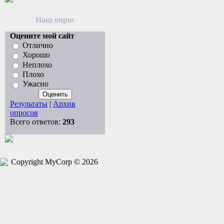
Наш опрос
Оцените мой сайт
Отлично
Хорошо
Неплохо
Плохо
Ужасно
Результаты
|
Архив
опросов
Всего ответов:
293
Copyright MyCorp © 2026