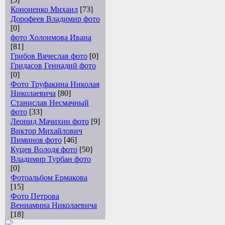
Кононенко Михаил
[73]
Дорофеев Владимир фото
[0]
фото Холоимова Ивана
[81]
Грибов Вячеслав фото
[0]
Гридасов Геннадий фото
[0]
Фото Труфакина Николая
Николаевича
[80]
Станислав Несмачный
фото
[33]
Леонид Мачихин фото
[9]
Виктор Михайлович
Пиминов фото
[46]
Куцев Володя фото
[50]
Владимир Турбан фото
[0]
Фотоальбом Ермакова
[15]
Фото Петрова
Вениамина Николаевича
[18]