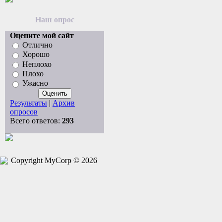
Наш опрос
Оцените мой сайт
Отлично
Хорошо
Неплохо
Плохо
Ужасно
Результаты
|
Архив
опросов
Всего ответов:
293
Copyright MyCorp © 2026