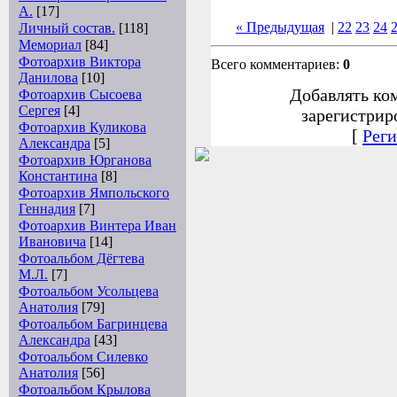
А.
[17]
« Предыдущая
|
22
23
24
Личный состав.
[118]
Мемориал
[84]
Фотоархив Виктора
Всего комментариев:
0
Данилова
[10]
Добавлять ко
Фотоархив Сысоева
Сергея
[4]
зарегистрир
Фотоархив Куликова
[
Реги
Александра
[5]
Фотоархив Юрганова
Константина
[8]
Фотоархив Ямпольского
Геннадия
[7]
Фотоархив Винтера Иван
Ивановича
[14]
Фотоальбом Дёгтева
М.Л.
[7]
Фотоальбом Усольцева
Анатолия
[79]
Фотоальбом Багринцева
Александра
[43]
Фотоальбом Силевко
Анатолия
[56]
Фотоальбом Крылова