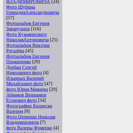
ВЛАДИМИРОВИЧА
[24]
Фото Шубина
ГеннадияАлександровича
[57]
Фотоальбом Евгения
Заварухина
[116]
Фото Кузьминского
НиколаяАнтоновича
[25]
Фотоальбом Виктора
Рогалёва
[45]
Фотоальбом Евгения
Прокопенко
[29]
Дербан Сергей
Николаевич фото
[4]
Ильиных Валерий
Михайлович фото
[47]
фото Юрия Мамаева
[29]
Абрамов Вениамин
Егорович фото
[34]
Фотографии Киореско
Валерия
[9]
Фото Цюренко Николая
Владимировича
[7]
фото Валеры Фоменко
[4]