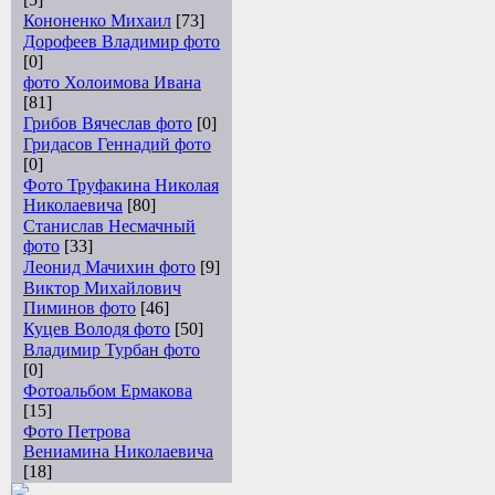
Кононенко Михаил
[73]
Дорофеев Владимир фото
[0]
фото Холоимова Ивана
[81]
Грибов Вячеслав фото
[0]
Гридасов Геннадий фото
[0]
Фото Труфакина Николая
Николаевича
[80]
Станислав Несмачный
фото
[33]
Леонид Мачихин фото
[9]
Виктор Михайлович
Пиминов фото
[46]
Куцев Володя фото
[50]
Владимир Турбан фото
[0]
Фотоальбом Ермакова
[15]
Фото Петрова
Вениамина Николаевича
[18]