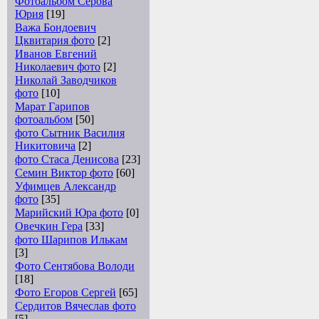
Фотоальбом Серова
Юрия
[19]
Важа Бондоевич
Цквитария фото
[2]
Иванов Евгений
Николаевич фото
[2]
Николай Заводчиков
фото
[10]
Марат Гарипов
фотоальбом
[50]
фото Сытник Василия
Никитовича
[2]
фото Стаса Денисова
[23]
Семин Виктор фото
[60]
Уфимцев Александр
фото
[35]
Марийский Юра фото
[0]
Овечкин Гера
[33]
фото Шарипов Илькам
[3]
Фото Сентябова Володи
[18]
Фото Егоров Сергей
[65]
Сердитов Вячеслав фото
[5]