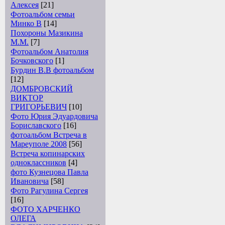
Алексея
[21]
Фотоальбом семьи
Минко В
[14]
Похороны Мазикина
М.М.
[7]
Фотоальбом Анатолия
Бочковского
[1]
Бурдин В.В фотоальбом
[12]
ДОМБРОВСКИЙ
ВИКТОР
ГРИГОРЬЕВИЧ
[10]
Фото Юрия Эдуардовича
Бориславского
[16]
фотоальбом Встреча в
Мареуполе 2008
[56]
Встреча копинарских
одноклассников
[4]
фото Кузнецова Павла
Ивановича
[58]
Фото Рагулина Сергея
[16]
ФОТО ХАРЧЕНКО
ОЛЕГА