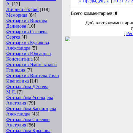
« Предыдущая
|
20
21
22
А.
[17]
Личный состав.
[118]
Всего комментариев:
0
Мемориал
[84]
Фотоархив Виктора
Добавлять комментарии
Данилова
[10]
Фотоархив Сысоева
[
Рег
Сергея
[4]
Фотоархив Куликова
Александра
[5]
Фотоархив Юрганова
Константина
[8]
Фотоархив Ямпольского
Геннадия
[7]
Фотоархив Винтера Иван
Ивановича
[14]
Фотоальбом Дёгтева
М.Л.
[7]
Фотоальбом Усольцева
Анатолия
[79]
Фотоальбом Багринцева
Александра
[43]
Фотоальбом Силевко
Анатолия
[56]
Фотоальбом Крылова