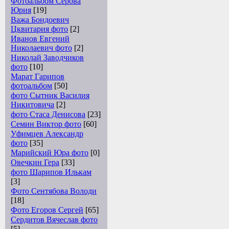
Фотоальбом Серова
Юрия
[19]
Важа Бондоевич
Цквитария фото
[2]
Иванов Евгений
Николаевич фото
[2]
Николай Заводчиков
фото
[10]
Марат Гарипов
фотоальбом
[50]
фото Сытник Василия
Никитовича
[2]
фото Стаса Денисова
[23]
Семин Виктор фото
[60]
Уфимцев Александр
фото
[35]
Марийский Юра фото
[0]
Овечкин Гера
[33]
фото Шарипов Илькам
[3]
Фото Сентябова Володи
[18]
Фото Егоров Сергей
[65]
Сердитов Вячеслав фото
[5]