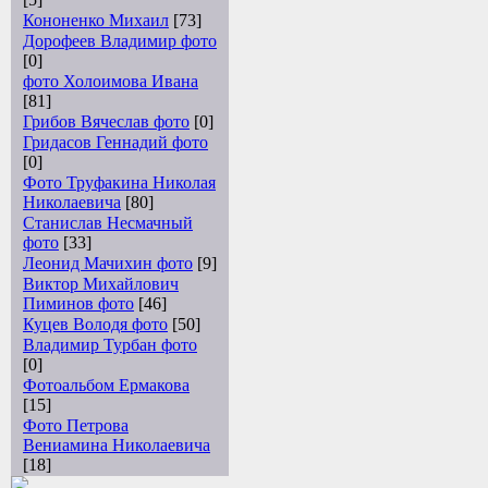
Кононенко Михаил
[73]
Дорофеев Владимир фото
[0]
фото Холоимова Ивана
[81]
Грибов Вячеслав фото
[0]
Гридасов Геннадий фото
[0]
Фото Труфакина Николая
Николаевича
[80]
Станислав Несмачный
фото
[33]
Леонид Мачихин фото
[9]
Виктор Михайлович
Пиминов фото
[46]
Куцев Володя фото
[50]
Владимир Турбан фото
[0]
Фотоальбом Ермакова
[15]
Фото Петрова
Вениамина Николаевича
[18]