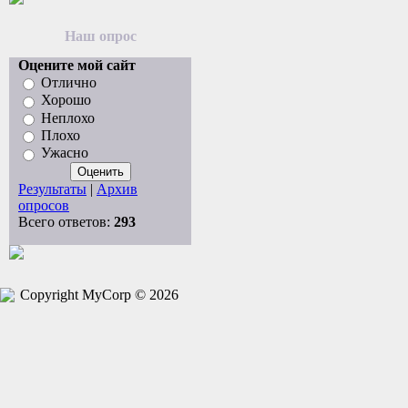
Наш опрос
Оцените мой сайт
Отлично
Хорошо
Неплохо
Плохо
Ужасно
Результаты
|
Архив
опросов
Всего ответов:
293
Copyright MyCorp © 2026