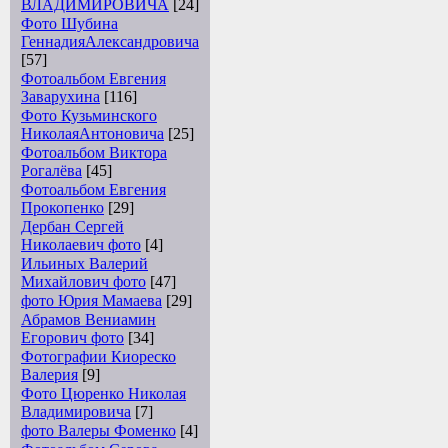
ВЛАДИМИРОВИЧА
[24]
Фото Шубина
ГеннадияАлександровича
[57]
Фотоальбом Евгения
Заварухина
[116]
Фото Кузьминского
НиколаяАнтоновича
[25]
Фотоальбом Виктора
Рогалёва
[45]
Фотоальбом Евгения
Прокопенко
[29]
Дербан Сергей
Николаевич фото
[4]
Ильиных Валерий
Михайлович фото
[47]
фото Юрия Мамаева
[29]
Абрамов Вениамин
Егорович фото
[34]
Фотографии Киореско
Валерия
[9]
Фото Цюренко Николая
Владимировича
[7]
фото Валеры Фоменко
[4]