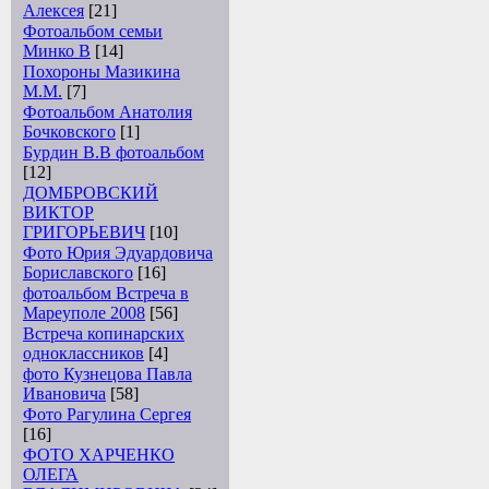
Алексея
[21]
Фотоальбом семьи
Минко В
[14]
Похороны Мазикина
М.М.
[7]
Фотоальбом Анатолия
Бочковского
[1]
Бурдин В.В фотоальбом
[12]
ДОМБРОВСКИЙ
ВИКТОР
ГРИГОРЬЕВИЧ
[10]
Фото Юрия Эдуардовича
Бориславского
[16]
фотоальбом Встреча в
Мареуполе 2008
[56]
Встреча копинарских
одноклассников
[4]
фото Кузнецова Павла
Ивановича
[58]
Фото Рагулина Сергея
[16]
ФОТО ХАРЧЕНКО
ОЛЕГА