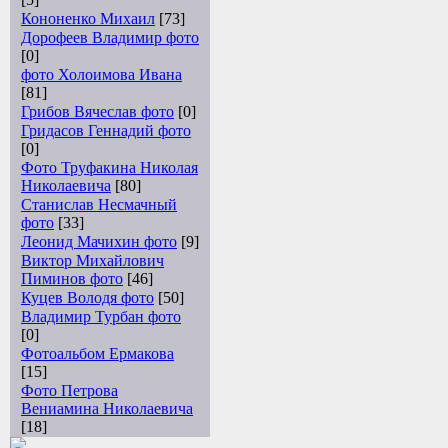
Кононенко Михаил
[73]
Дорофеев Владимир фото
[0]
фото Холоимова Ивана
[81]
Грибов Вячеслав фото
[0]
Гридасов Геннадий фото
[0]
Фото Труфакина Николая
Николаевича
[80]
Станислав Несмачный
фото
[33]
Леонид Мачихин фото
[9]
Виктор Михайлович
Пиминов фото
[46]
Куцев Володя фото
[50]
Владимир Турбан фото
[0]
Фотоальбом Ермакова
[15]
Фото Петрова
Вениамина Николаевича
[18]