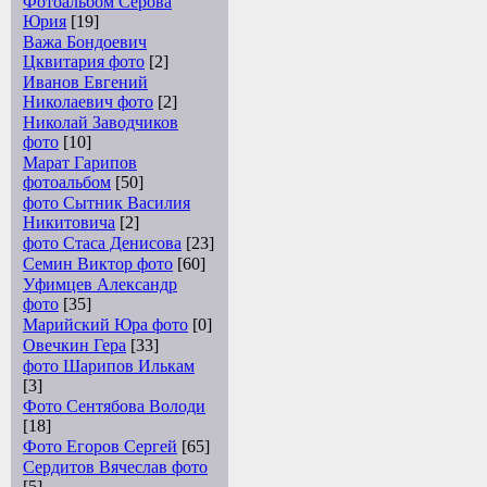
Фотоальбом Серова
Юрия
[19]
Важа Бондоевич
Цквитария фото
[2]
Иванов Евгений
Николаевич фото
[2]
Николай Заводчиков
фото
[10]
Марат Гарипов
фотоальбом
[50]
фото Сытник Василия
Никитовича
[2]
фото Стаса Денисова
[23]
Семин Виктор фото
[60]
Уфимцев Александр
фото
[35]
Марийский Юра фото
[0]
Овечкин Гера
[33]
фото Шарипов Илькам
[3]
Фото Сентябова Володи
[18]
Фото Егоров Сергей
[65]
Сердитов Вячеслав фото
[5]