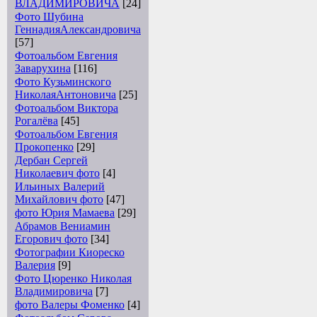
ВЛАДИМИРОВИЧА
[24]
Фото Шубина
ГеннадияАлександровича
[57]
Фотоальбом Евгения
Заварухина
[116]
Фото Кузьминского
НиколаяАнтоновича
[25]
Фотоальбом Виктора
Рогалёва
[45]
Фотоальбом Евгения
Прокопенко
[29]
Дербан Сергей
Николаевич фото
[4]
Ильиных Валерий
Михайлович фото
[47]
фото Юрия Мамаева
[29]
Абрамов Вениамин
Егорович фото
[34]
Фотографии Киореско
Валерия
[9]
Фото Цюренко Николая
Владимировича
[7]
фото Валеры Фоменко
[4]