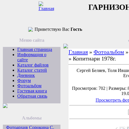
ГАРНИЗО
Приветствую Вас
Гость
Меню сайта
Главная страница
Главная
»
Фотоальбом
Информация о
» Копитнари 1978г.
сайте
Каталог файлов
Каталог статей
Сергей Беляев, Толя Ивши
Дневник
Ег
Форум
Фотоальбом
Просмотров: 702 | Размеры: 8
Гостевая книга
19.
Обратная связь
Просмотреть фот
Альбомы
Фотоархив Сорокина С.