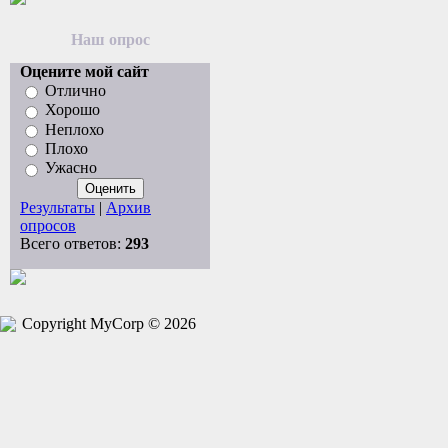
Наш опрос
Оцените мой сайт
Отлично
Хорошо
Неплохо
Плохо
Ужасно
Результаты
|
Архив
опросов
Всего ответов:
293
Copyright MyCorp © 2026