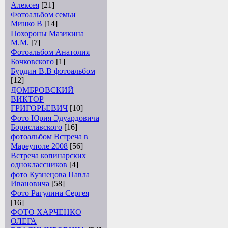
Алексея
[21]
Фотоальбом семьи
Минко В
[14]
Похороны Мазикина
М.М.
[7]
Фотоальбом Анатолия
Бочковского
[1]
Бурдин В.В фотоальбом
[12]
ДОМБРОВСКИЙ
ВИКТОР
ГРИГОРЬЕВИЧ
[10]
Фото Юрия Эдуардовича
Бориславского
[16]
фотоальбом Встреча в
Мареуполе 2008
[56]
Встреча копинарских
одноклассников
[4]
фото Кузнецова Павла
Ивановича
[58]
Фото Рагулина Сергея
[16]
ФОТО ХАРЧЕНКО
ОЛЕГА