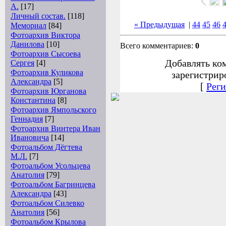
А.
[17]
Личный состав.
[118]
« Предыдущая
|
44
45
46
Мемориал
[84]
Фотоархив Виктора
Данилова
[10]
Всего комментариев:
0
Фотоархив Сысоева
Добавлять ко
Сергея
[4]
Фотоархив Куликова
зарегистрир
Александра
[5]
[
Реги
Фотоархив Юрганова
Константина
[8]
Фотоархив Ямпольского
Геннадия
[7]
Фотоархив Винтера Иван
Ивановича
[14]
Фотоальбом Дёгтева
М.Л.
[7]
Фотоальбом Усольцева
Анатолия
[79]
Фотоальбом Багринцева
Александра
[43]
Фотоальбом Силевко
Анатолия
[56]
Фотоальбом Крылова