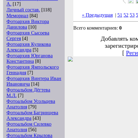
А.
[17]
Личный состав.
[118]
« Предыдущая
|
51
52
53
Мемориал
[84]
Фотоархив Виктора
Данилова
[10]
Всего комментариев:
0
Фотоархив Сысоева
Добавлять ко
Сергея
[4]
Фотоархив Куликова
зарегистрир
Александра
[5]
[
Реги
Фотоархив Юрганова
Константина
[8]
Фотоархив Ямпольского
Геннадия
[7]
Фотоархив Винтера Иван
Ивановича
[14]
Фотоальбом Дёгтева
М.Л.
[7]
Фотоальбом Усольцева
Анатолия
[79]
Фотоальбом Багринцева
Александра
[43]
Фотоальбом Силевко
Анатолия
[56]
Фотоальбом Крылова