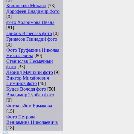
Кононенко Михаил
[73]
Дорофеев Владимир фото
[0]
фото Холоимова Ивана
[81]
Грибов Вячеслав фото
[0]
Гридасов Геннадий фото
[0]
Фото Труфакина Николая
Николаевича
[80]
Станислав Несмачный
фото
[33]
Леонид Мачихин фото
[9]
Виктор Михайлович
Пиминов фото
[46]
Куцев Володя фото
[50]
Владимир Турбан фото
[0]
Фотоальбом Ермакова
[15]
Фото Петрова
Вениамина Николаевича
[18]