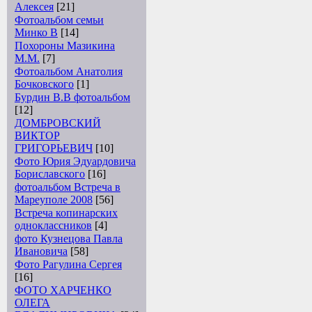
Алексея
[21]
Фотоальбом семьи
Минко В
[14]
Похороны Мазикина
М.М.
[7]
Фотоальбом Анатолия
Бочковского
[1]
Бурдин В.В фотоальбом
[12]
ДОМБРОВСКИЙ
ВИКТОР
ГРИГОРЬЕВИЧ
[10]
Фото Юрия Эдуардовича
Бориславского
[16]
фотоальбом Встреча в
Мареуполе 2008
[56]
Встреча копинарских
одноклассников
[4]
фото Кузнецова Павла
Ивановича
[58]
Фото Рагулина Сергея
[16]
ФОТО ХАРЧЕНКО
ОЛЕГА