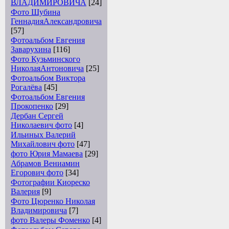
ВЛАДИМИРОВИЧА
[24]
Фото Шубина
ГеннадияАлександровича
[57]
Фотоальбом Евгения
Заварухина
[116]
Фото Кузьминского
НиколаяАнтоновича
[25]
Фотоальбом Виктора
Рогалёва
[45]
Фотоальбом Евгения
Прокопенко
[29]
Дербан Сергей
Николаевич фото
[4]
Ильиных Валерий
Михайлович фото
[47]
фото Юрия Мамаева
[29]
Абрамов Вениамин
Егорович фото
[34]
Фотографии Киореско
Валерия
[9]
Фото Цюренко Николая
Владимировича
[7]
фото Валеры Фоменко
[4]