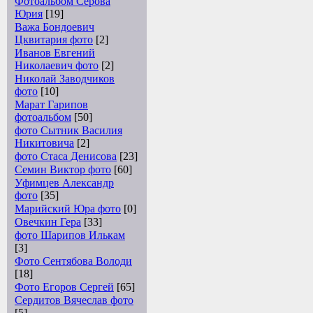
Фотоальбом Серова
Юрия
[19]
Важа Бондоевич
Цквитария фото
[2]
Иванов Евгений
Николаевич фото
[2]
Николай Заводчиков
фото
[10]
Марат Гарипов
фотоальбом
[50]
фото Сытник Василия
Никитовича
[2]
фото Стаса Денисова
[23]
Семин Виктор фото
[60]
Уфимцев Александр
фото
[35]
Марийский Юра фото
[0]
Овечкин Гера
[33]
фото Шарипов Илькам
[3]
Фото Сентябова Володи
[18]
Фото Егоров Сергей
[65]
Сердитов Вячеслав фото
[5]