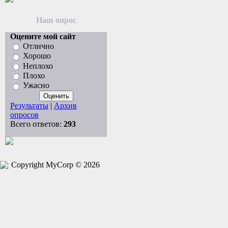
Наш опрос
Оцените мой сайт
Отлично
Хорошо
Неплохо
Плохо
Ужасно
Результаты
|
Архив
опросов
Всего ответов:
293
Copyright MyCorp © 2026