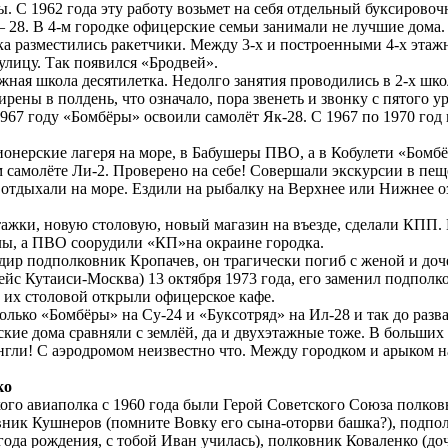
 С 1962 года эту работу возьмет на себя отдельный буксировоч
– 28. В 4-м городке офицерские семьи занимали не лучшие дома
дка разместились ракетчики. Между 3-х и построенными 4-х эта
улицу. Так появился «Бродвей».
ажная школа десятилетка. Недолго занятия проводились в 2-х шко
рены в полдень, что означало, пора звенеть и звонку с пятого 
967 году «Бомбёры» освоили самолёт Як-28. С 1967 по 1970 год
ионерские лагеря на море, в Бабушеры ПВО, а в Кобулети «Бомбё
 самолёте Ли-2. Проверено на себе! Совершали экскурсии в пещ
 отдыхали на море. Ездили на рыбалку на Верхнее или Нижнее о
тажки, новую столовую, новый магазин на въезде, сделали КПП. 
лы, а ПВО соорудили «КП»на окраине городка.
андир подполковник Кропачев, он трагически погиб с женой и 
рейс Кутаиси-Москва) 13 октября 1973 года, его заменил подпол
 их столовой открыли офицерское кафе.
олько «Бомбёры» на Су-24 и «Буксотряд» на Ил-28 и так до раз
ские дома сравняли с землёй, да и двухэтажные тоже. В больши
унгли! С аэродромом неизвестно что. Между городком и арыком 
ко
ого авиаполка с 1960 года были Герой Советского Союза полков
вник Кушнеров (помните Вовку его сына-оторви башка?), подпо
года рождения, с тобой Иван училась), полковник Коваленко (до