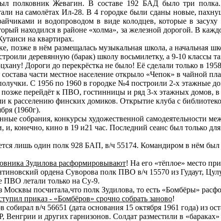
ыл полковник Жевагин. В составе 192 БАД было три полка
тали на самолётах Ил-28. В 4 городке были сданы новые, пахн
райчиками и водопроводом в виде колодцев, которые в засуху
торый находился в районе «холма», за железной дорогой. В кажд
Кутаиси на квартирах.
е, позже в нём размещалась музыкальная школа, а начальная шк
остроили деревянную (барак) школу восьмилетку, а 9-10 классы та
цхану! Дороги до перекрёстка не было! Её сделали только в 195
состава части местное население открыло «Чепок» в чайной пла
получки. С 1956 по 1960 в городке №4 построили 2-х этажные до
я позже перейдёт к ПВО, гостинницы и ряд 3-х этажных домов, в
и к расселению финских домиков. Открытие клуба с библиотек
бря (1960г).
нные собрания, конкурсы художественной самодеятельности меж
 и, конечно, кино в 19 и21 час. Последний сеанс был только для
нется лишь один полк 928 БАП, в/ч 55174. Командиром в нём бы
лковника Зудилова расформировывают
! На его «тёплое» место пр
тиновский ордена Суворова полк ПВО в/ч 15570 из Гудаут, Цулук
е ПВО летали только на Су-9.
з Москвы посчитала,что полк Зудилова, то есть «Бомбёры» расф
тупил приказ - «Бомбёров» срочно собрать заново
!
 собирал в/ч 56651 (дата основания 15 октября 1961 года) из ост
 Венгрии и других гарнизонов. Солдат разместили в «бараках» 