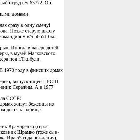
ный отряд в/ч 63772. Он
.
жными домами
лах сразу в одну смену!
урока. Позже старую школу
 командиром в/ч 56651 был
ры». Иногда в лагерь детей
еры, в музей Маяковского.
зёра под г.Ткибули.
В 1970 году в финских домах
дочерью, выпускницей ПРСШ
ковник Серажим. А в 1977
вала СССР!
х домах живут беженцы из
находится кладбище.
ник Крамаренко (героя
лковник Шрамко (тоже сын-
чка Ира 55 года рождения),