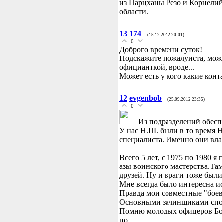
из Парцханы Резо и Корнелий
области.
13
174
(15.12.2012 20:01)
0
Доброго времени суток!
Подскажите пожалуйста, може
официанткой, вроде...
Может есть у кого какие конт
12
evgenbob
(25.09.2012 23:35)
0
Из подразделений обесп
У нас Н.Ш. были в то время Н
специалиста. Именно они влад
Всего 5 лет, с 1975 по 1980 
азы воинского мастерства.Та
друзей. Ну и враги тоже были
Мне всегда было интересна ис
Правда мои совместные "бое
Основными зачинщиками спор
Помню молодых офицеров Боро
по