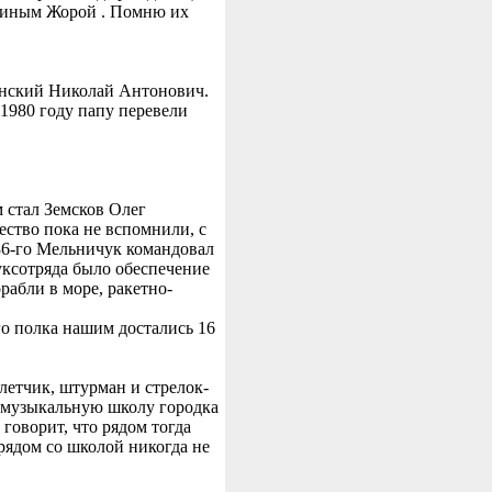
ашиным Жорой . Помню их
инский Николай Антонович.
1980 году папу перевели
 стал Земсков Олег
ество пока не вспомнили, с
 86-го Мельничук командовал
уксотряда было обеспечение
рабли в море, ракетно-
го полка нашим достались 16
 летчик, штурман и стрелок-
в музыкальную школу городка
 говорит, что рядом тогда
рядом со школой никогда не