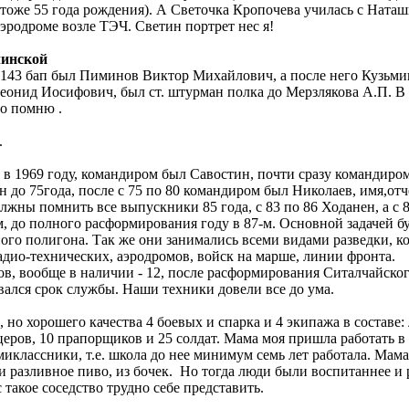
 тоже 55 года рождения). А Светочка Кропочева училась с Нат
эродроме возле ТЭЧ. Светин портрет нес я!
линской
143 бап был Пиминов Виктор Михайлович, а после него Кузьм
Леонид Иосифович, был ст. штурман полка до Мерзлякова А.П. В 
то помню .
.
 в 1969 году, командиром был Савостин, почти сразу командиром
 до 75года, после с 75 по 80 командиром был Николаев, имя,отч
должны помнить все выпускники 85 года, с 83 по 86 Ходанен, а с
, до полного расформирования году в 87-м. Основной задачей б
го полигона. Так же они занимались всеми видами разведки, ко
адио-технических, аэродромов, войск на марше, линии фронта.
ов, вообще в наличии - 12, после расформирования Ситалчайско
вался срок службы. Наши техники довели все до ума.
 но хорошего качества 4 боевых и спарка и 4 экипажа в составе:
ицеров, 10 прапорщиков и 25 солдат. Мама моя пришла работать 
миклассники, т.е. школа до нее минимум семь лет работала. Мама
и разливное пиво, из бочек. Но тогда люди были воспитаннее и 
 такое соседство трудно себе представить.