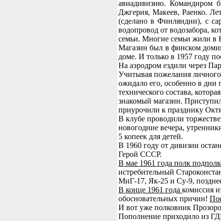
авиадивизию. Командиром б
Джгерия, Макеев, Раенко. Ле
(сделано в Финляндии), с са
водопровод от водозабора, ко
семьи. Многие семьи жили в 
Магазин был в финском домик
доме. И только в 1957 году п
На аэродром ездили через Пар
Учитывая пожелания личного 
ожидало его, особенно в дни 
технического состава, котора
знакомый магазин. Приступил
приурочили к празднику Октя
В клубе проводили торжестве
новогодние вечера, утренники,
5 копеек для детей.
В 1960 году от дивизии оста
Герой СССР.
В мае 1961 года полк подпо
истребительный Староконстан
МиГ-17, Як-25 и Су-9, поздне
В конце 1961 года
комиссия и
обосновательных причин!
Пос
И вот уже полковник Прозоров
Пополнение приходило из ГДР,