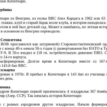
изон Копитнари.
ербины
тнари из Венгрии, из полка ВВС близ Карцага в 1962 или 63 
 этажки, клуб и старый барак возле клуба, в котором находилась
отом в ней был детский сад. Может я ошибаюсь, но летная исто
и в основном из Венгрии переводили.
 Семилетова
я ВОВ прославился как штурмовой) Староконстантиновский о
 с конца 40-х начала 50-х годов (с развертывания баз НАТО в Ту
-9. В 50-е входил в 118 гв. истребительную дивизию ПВО. 
о 14-го корпуса.
асформирован. Долгое время в Копитнари вместе со 167-
я 143-й бап ВВС.
сольцева
рован в 1976г. Я прибыл в Копитнари в 143 бап из училища
рез день.
оимова
родром Копитнари первой приземлилась 4 эскадрилья 367 бомб
ляр (Азер. ССР). Так началась история Копитнари
и с разных аэродромов другие эскадрильи. Начали формиро