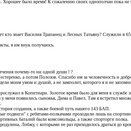
. Хорошее было время! К сожалению своих однополчан пока не 
т кто знает Василия Трапанец и Лесных Татьяну? Служили в 65
акты, я им внук получаюсь.
ечения почему-то ни одной души ! ?
естеренко, а потом Полозов. Спасибо им за человечность и доб
ели моим умом и душой, а не замполит, которого я и не запомни
я прослужил в Копитнари. Золотое время было для меня в службе э
м у меня появились сыновья, Дима и Павел. Там я встретил мно
.
тория создания, а также боевой путь нашего 143 БАП.
вые подвиги" с ребятами-полкачами проходили лишь на спортив
тивных баталий были комсомольцы, а также спорторги полка.
дулина, Лобжу, с которыми не раз приходилось драться до кр