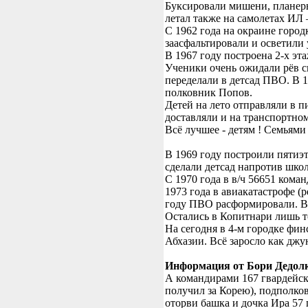
Буксировали мишени, планеры.
летал также на самолетах ИЛ 
С 1962 года на окраине горо
заасфальтировали и осветили 
В 1967 году построена 2-х эт
Ученики очень ожидали рёв си
переделали в детсад ПВО. В 1
полковник Попов.
Детей на лето отправляли в п
доставляли и на транспортном
Всё лучшее - детям ! Семьями
В 1969 году построили пятиэ
сделали детсад напротив шко
С 1970 года в в/ч 56651 ком
1973 года в авиакатастрофе (
году ПВО расформировали. В
Остались в Копитнари лишь т
На сегодня в 4-м городке фин
Абхазии. Всё заросло как дж
Информация от Бори Дедол
А командирами 167 гвардейск
получил за Корею), подполко
оторви башка и дочка Ира 57 