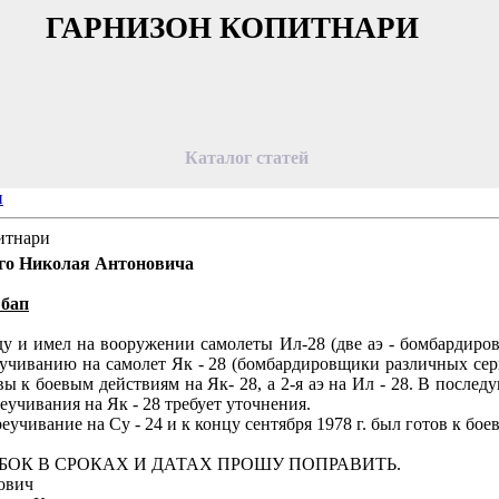
ГАРНИЗОН КОПИТНАРИ
Каталог статей
и
итнари
го Николая Антоновича
бап
у и имел на вооружении самолеты Ил-28 (две аэ - бомбардиров
еучиванию на самолет Як - 28 (бомбардировщики различных се
овы к боевым действиям на Як- 28, а 2-я аэ на Ил - 28. В послед
еучивания на Як - 28 требует уточнения.
реучивание на Су - 24 и к концу сентября 1978 г. был готов к б
ОК В СРОКАХ И ДАТАХ ПРОШУ ПОПРАВИТЬ.
нович