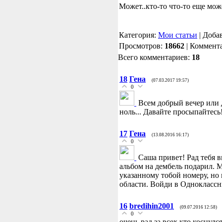
Может..кто-то что-то еще мож
Категория:
Мои статьи
| Доба
Просмотров:
18662
| Коммент
Всего комментариев:
18
18
Гена
(07.03.2017 19:57)
0
Всем добрый вечер или 
ноль... Давайте просыпайтесь!
17
Гена
(13.08.2016 16:17)
0
Саша привет! Рад тебя 
альбом на дембель подарил. М
указанному тобой номеру, но
области. Войди в Одноклассн
16
bredihin2001
(09.07.2016 12:58)
0
очень рад за всех кто коснулс