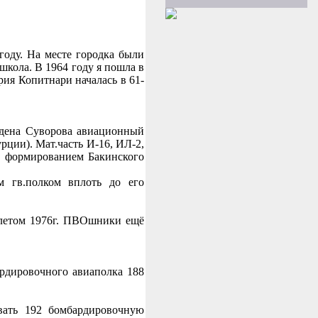
году. На месте городка были
 школа. В 1964 году я пошла в
рия Копитнари началась в 61-
рдена Суворова авиационный
рции). Мат.часть И-16, ИЛ-2,
С формированием Бакинского
м гв.полком вплоть до его
 летом 1976г. ПВОшники ещё
ардировочного авиаполка 188
вать 192 бомбардировочную