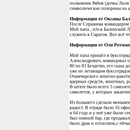
полковник Рябов (дочка Лиля
символические похороны на а
Информация от Оксаны Ба
После Серажима командиром 
Мой папа , п/п-к Балинский 
служить в Саратов. Вот всё ч
Информация от Оли Ротман
Мой папа пришёл в буксотряд
Александрович, командовал он
80 по 83 Бездетко, его сына 
уже не летающим буксотрядом
Очамчирского зенитно-ракетно
ядерных средств, зенитных, р
В штате было всего 5 самолет
самолетов, у которых заканчи
Из большего сделали меньшее,
радист. В отряде было 16 оф
в 64 году и у неё уже были се
был пивной бар, где продавал
было драк и потасовок,с ейчас