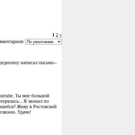
1
2
»
мментариев:
Бредихину написал письмо--
в штабе. Ты мне большой
терялись... Я звонил по
 ошибся? Живу в Ростовской
озвоню. Удачи!