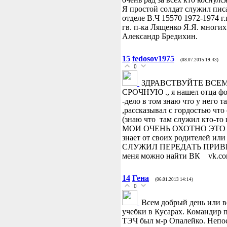
Я простой солдат служил пи
отделе В.Ч 15570 1972-1974 г
гв. п-ка Лященко Я.Я. многих
Александр Бредихин.
15
fedosov1975
(08.07.2015 19:43)
0
ЗДРАВСТВУЙТЕ ВСЕМ
СРОЧНУЮ ., я нашел отца фо
-дело в том знаю что у нег
,рассказывал с гордостью что
(знаю что там служил кто-то
МОИ ОЧЕНЬ ОХОТНО ЭТО ВСПО
знает от своих родителей 
СЛУЖИЛ ПЕРЕДАТЬ ПРИВЕТ 
меня можно найти ВК vk.com/
14
Гена
(06.01.2013 14:14)
0
Всем добрый день или в
учебки в Кусарах. Командир 
ТЭЧ был м-р Опалейко. Непос