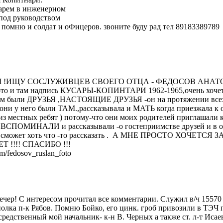
сарем в инженерном
.под руководством
 помню и солдат и оФицеров. звоните буду рад тел 89183389789
 !ИЩУ СОСЛУЖИВЦЕВ СВОЕГО ОТЦА - ФЕДОСОВ АНАТОЛ
то и там надпись КУСАРЫ-КОПИНТАРИ 1962-1965,очень хочетс
о там были ДРУЗЬЯ ,НАСТОЯЩИЕ ДРУЗЬЯ -он на протяжении все
 они у него были ТАМ.,рассказывала и МАТЬ когда приезжала к о
 из местных ребят ) потому-что они моих родителей приглашали
МИНАЛИ и рассказывали -о гостеприимстве друзей и в общ
или сможет хоть что -то рассказать . А МНЕ ПРОСТО ХОЧЕТС
!!!! СПАСИБО !!!
fedosov_ruslan_foto
ечер! С интересом прочитал все комментарии. Служил в/ч 1557
полка п-к Рябов. Помню Бойко, его цинк. гроб привозили в ТЭЧ
редственный мой начальник- к-н В. Черных а также ст. л-т Иса