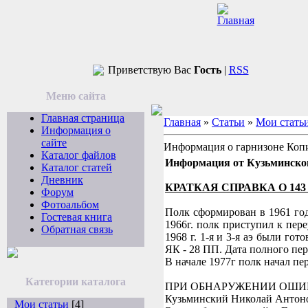
Приветствую Вас
Гость
|
RSS
Меню сайта
Главная страница
Главная
»
Статьи
»
Мои стать
Информация о
сайте
Информация о гарнизоне Коп
Каталог файлов
Информация от Кузьминско
Каталог статей
Дневник
КРАТКАЯ СПРАВКА О 143 
Форум
Фотоальбом
Полк сформирован в 1961 год
Гостевая книга
1966г. полк приступил к пер
Обратная связь
1968 г. 1-я и 3-я аэ были гот
ЯК - 28 ПП. Дата полного пер
В начале 1977г полк начал пе
Категории каталога
ПРИ ОБНАРУЖЕНИИ ОШИБ
Кузьминский Николай Анто
Мои статьи
[4]