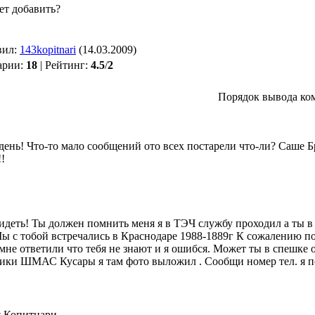
ет добавить?
вил:
143kopitnari
(14.03.2009)
арии:
18
| Рейтинг:
4.5
/
2
Порядок вывода ко
день! Что-то мало сообщений ото всех постарели что-ли? Саше 
!
видеть! Ты должен помнить меня я в ТЭЧ службу проходил а ты 
ы с тобой встречались в Краснодаре 1988-1889г К сожалению по
 мне ответили что тебя не знают и я ошибся. Может ты в спешке
ики ШМАС Кусары я там фото выложил . Сообщи номер тел. я п
я Копитнари.