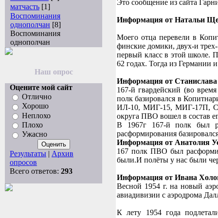
Это сообщение из сайта Гарн
матчасть
[1]
Воспоминания
Информация от Натальи Щ
однополчан
[8]
Воспоминания
Моего отца перевели в Копи
однополчан
финские домики, двух-и трех-
первый класс в этой школе. П
62 годах. Тогда из Германии 
Наш опрос
Информация от Станислава
Оцените мой сайт
167-й гвардейский (во врем
Отлично
полк базировался в Копитнари
Хорошо
ИЛ-10, МИГ-15, МИГ-17П, СУ
Неплохо
округа ПВО вошел в состав ег
В 1967г 167-й полк был р
Плохо
расформирования базировалс
Ужасно
Информация от Анатолия У
167 полк ПВО был расформи
Результаты
|
Архив
были.И полёты у нас были че
опросов
Всего ответов:
293
Информация от Ивана Хол
Весной 1954 г. на новый аэ
авиадивизии с аэродрома Дал
К лету 1954 года подлетал