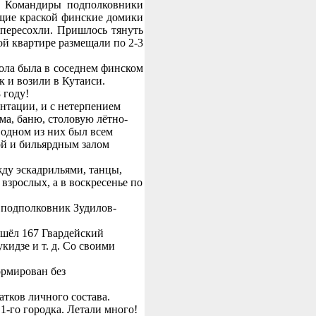
. Командиры подполковники
ущие краской финские домики
 пересохли. Пришлось тянуть
ой квартире размещали по 2-3
ола была в соседнем финском
к и возили в Кутаиси.
8 году!
нтации, и с нетерпением
ма, баню, столовую лётно-
 одном из них был всем
ой и бильярдным залом
ду эскадрильями, танцы,
 взрослых, а в воскресенье по
л подполковник Зудилов-
ишёл 167 Гвардейский
идзе и т. д. Со своими
ормирован без
атков личного состава.
1-го городка. Летали много!