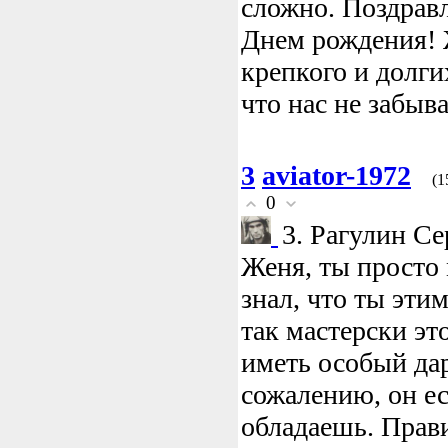
сложно. Поздрав
Днем рождения! 
крепкого и долги
что нас не забыв
3
aviator-1972
(1
0
3. Рагулин Се
Женя, ты просто 
знал, что ты эти
так мастерски эт
иметь особый да
сожалению, он ест
обладаешь. Прав