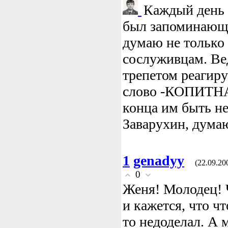
Каждый день 
был запоминающ
думаю не только 
сослуживцам. Вед
трепетом реагиру
слово -КОПИТНА
конца им быть н
Заварухин, думаю
1
genadyy
(22.09.20
0
Женя! Молодец! 
и кажется, что чт
то недоделал. А 