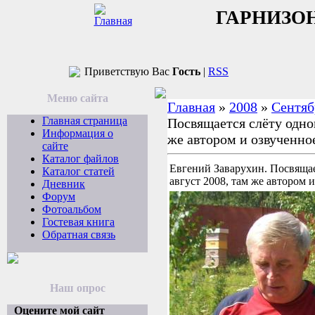
ГАРНИЗО
Приветствую Вас
Гость
|
RSS
Меню сайта
Главная
»
2008
»
Сентяб
Главная страница
Посвящается слёту одно
Информация о
же автором и озвученно
сайте
Каталог файлов
Евгений Заварухин. Посвящае
Каталог статей
август 2008, там же автором 
Дневник
Форум
Фотоальбом
Гостевая книга
Обратная связь
Наш опрос
Оцените мой сайт