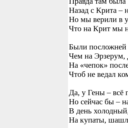
Правда там была 
Назад с Крита – 
Но мы верили в у
Что на Крит мы 
Были посложней 
Чем на Эрзерум,
На «чепок» после
Чтоб не ведал ко
Да, у Гены – всё 
Но сейчас бы – н
В день холодный
На купаты, шаш