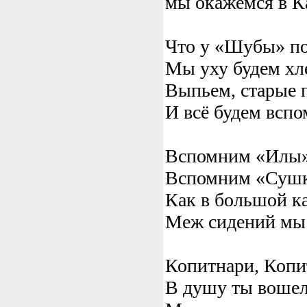
мы окажемся в К
Что у «Шубы» по
Мы уху будем хл
Выпьем, старые 
И всё будем вспо
Вспомним «Илы»
Вспомним «Сушк
Как в большой к
Меж сидений мы 
Копитнари, Копи
В душу ты вошел 