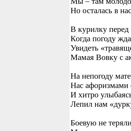
Мы – там молодо
Но осталась в на
В курилку перед
Когда погоду жд
Увидеть «травяще
Мамая Вовку с а
На непогоду мате
Нас афоризмами 
И хитро улыбаясь
Лепил нам «дурк
Боевую не терял