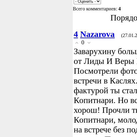
Всего комментариев:
4
Порядо
4
Nazarova
(27.01.
0
Заварухину боль
от Лиды И Веры 
Посмотрели фото
встречи в Каслях.
фактурой ты стал
Копитнари. Но все
хорош! Прочли т
Копитнари, молод
на встрече без п