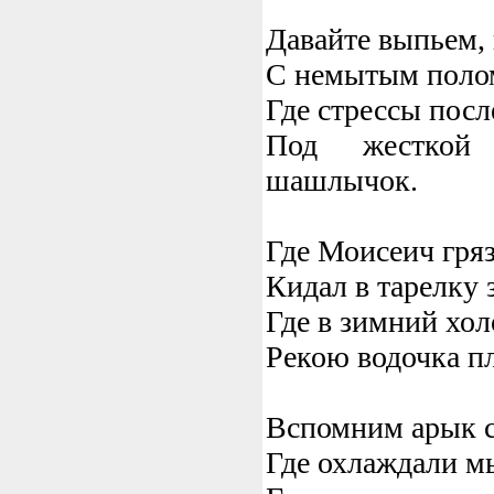
Давайте выпьем,
С немытым поло
Где стрессы пос
Под жесткой
шашлычок.
Где Моисеич гря
Кидал в тарелку 
Где в зимний хол
Рекою водочка пл
Вспомним арык 
Где охлаждали м