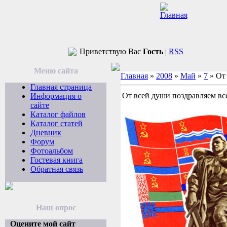
Приветствую Вас
Гость
|
RSS
Меню сайта
Главная
»
2008
»
Май
»
7
» От
Главная страница
От всей души поздравляем вс
Информация о
сайте
Каталог файлов
Каталог статей
Дневник
Форум
Фотоальбом
Гостевая книга
Обратная связь
Наш опрос
Оцените мой сайт