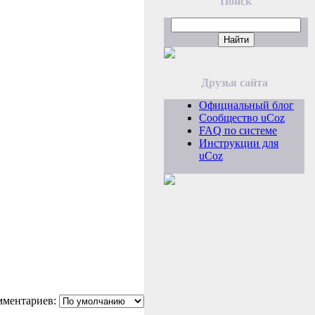
Поиск
Друзья сайта
Официальный блог
Сообщество uCoz
FAQ по системе
Инструкции для
uCoz
мментариев: