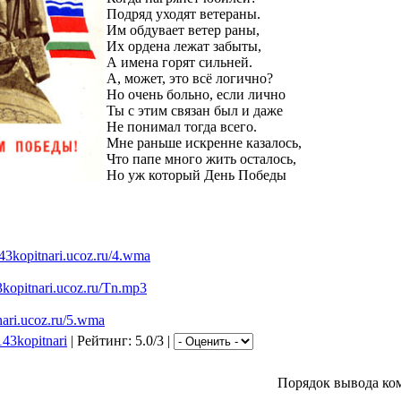
Подряд уходят ветераны.
Им обдувает ветер раны,
Их ордена лежат забыты,
А имена горят сильней.
А, может, это всё логично?
Но очень больно, если лично
Ты с этим связан был и даже
Не понимал тогда всего.
Мне раньше искренне казалось,
Что папе много жить осталось,
Но уж который День Победы
143kopitnari.ucoz.ru/4.wma
43kopitnari.ucoz.ru/Tn.mp3
tnari.ucoz.ru/5.wma
143kopitnari
| Рейтинг: 5.0/3 |
Порядок вывода ко